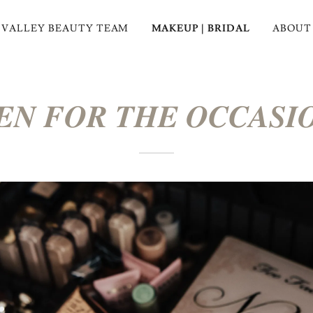
 VALLEY BEAUTY TEAM
MAKEUP | BRIDAL
ABOUT
𝑬𝑵 𝑭𝑶𝑹 𝑻𝑯𝑬 𝑶𝑪𝑪𝑨𝑺