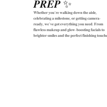
𝑷𝑹𝑬𝑷 ✨
𝐖𝐡𝐞𝐭𝐡𝐞𝐫 𝐲𝐨𝐮’𝐫𝐞 𝐰𝐚𝐥𝐤𝐢𝐧𝐠 𝐝𝐨𝐰𝐧 𝐭𝐡𝐞 𝐚𝐢𝐬𝐥𝐞,
𝐜𝐞𝐥𝐞𝐛𝐫𝐚𝐭𝐢𝐧𝐠 𝐚 𝐦𝐢𝐥𝐞𝐬𝐭𝐨𝐧𝐞, 𝐨𝐫 𝐠𝐞𝐭𝐭𝐢𝐧𝐠 𝐜𝐚𝐦𝐞𝐫𝐚-
𝐫𝐞𝐚𝐝𝐲, 𝐰𝐞’𝐯𝐞 𝐠𝐨𝐭 𝐞𝐯𝐞𝐫𝐲𝐭𝐡𝐢𝐧𝐠 𝐲𝐨𝐮 𝐧𝐞𝐞𝐝. 𝐅𝐫𝐨𝐦
𝐟𝐥𝐚𝐰𝐥𝐞𝐬𝐬 𝐦𝐚𝐤𝐞𝐮𝐩 𝐚𝐧𝐝 𝐠𝐥𝐨𝐰-𝐛𝐨𝐨𝐬𝐭𝐢𝐧𝐠 𝐟𝐚𝐜𝐢𝐚𝐥𝐬 𝐭𝐨
𝐛𝐫𝐢𝐠𝐡𝐭𝐞𝐫 𝐬𝐦𝐢𝐥𝐞𝐬 𝐚𝐧𝐝 𝐭𝐡𝐞 𝐩𝐞𝐫𝐟𝐞𝐜𝐭 𝐟𝐢𝐧𝐢𝐬𝐡𝐢𝐧𝐠 𝐭𝐨𝐮𝐜𝐡