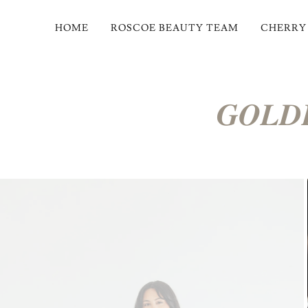
HOME
ROSCOE BEAUTY TEAM
CHERRY
𝑮𝑶𝑳𝑫