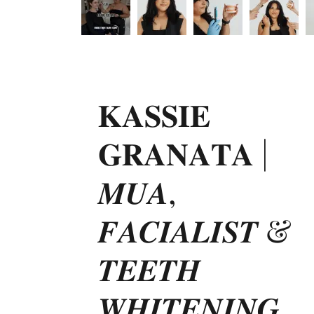
𝐊𝐀𝐒𝐒𝐈𝐄
𝐆𝐑𝐀𝐍𝐀𝐓𝐀 |
𝑴𝑼𝑨,
𝑭𝑨𝑪𝑰𝑨𝑳𝑰𝑺𝑻 &
𝑻𝑬𝑬𝑻𝑯
𝑾𝑯𝑰𝑻𝑬𝑵𝑰𝑵𝑮