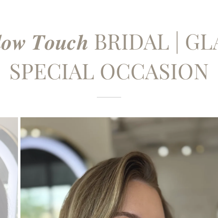
& 𝑮𝒍𝒐𝒘 𝑻𝒐𝒖𝒄𝒉 BRIDAL 
SPECIAL OCCASION