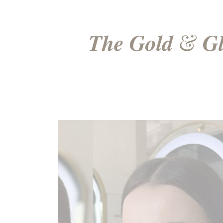
𝑻𝒉𝒆 𝑮𝒐𝒍𝒅 