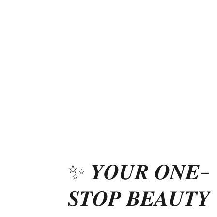
✨ 𝒀𝑶𝑼𝑹 𝑶𝑵𝑬-
𝑺𝑻𝑶𝑷 𝑩𝑬𝑨𝑼𝑻𝒀