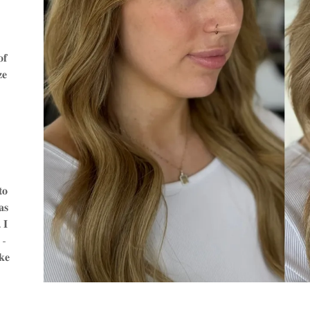
𝐟
𝐞
𝐭𝐨
𝐚𝐬
 𝐈
 -
𝐤𝐞