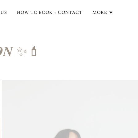
 US
HOW TO BOOK + CONTACT
MORE
𝑶𝑵 ✨💄