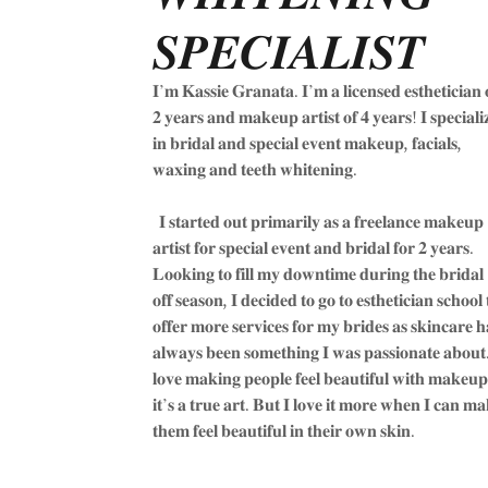
𝑺𝑷𝑬𝑪𝑰𝑨𝑳𝑰𝑺𝑻
𝐈’𝐦 𝐊𝐚𝐬𝐬𝐢𝐞 𝐆𝐫𝐚𝐧𝐚𝐭𝐚. 𝐈’𝐦 𝐚 𝐥𝐢𝐜𝐞𝐧𝐬𝐞𝐝 𝐞𝐬𝐭𝐡𝐞𝐭𝐢𝐜𝐢𝐚𝐧 
𝟐 𝐲𝐞𝐚𝐫𝐬 𝐚𝐧𝐝 𝐦𝐚𝐤𝐞𝐮𝐩 𝐚𝐫𝐭𝐢𝐬𝐭 𝐨𝐟 𝟒 𝐲𝐞𝐚𝐫𝐬! 𝐈 𝐬𝐩𝐞𝐜𝐢𝐚𝐥𝐢
𝐢𝐧 𝐛𝐫𝐢𝐝𝐚𝐥 𝐚𝐧𝐝 𝐬𝐩𝐞𝐜𝐢𝐚𝐥 𝐞𝐯𝐞𝐧𝐭 𝐦𝐚𝐤𝐞𝐮𝐩, 𝐟𝐚𝐜𝐢𝐚𝐥𝐬,
𝐰𝐚𝐱𝐢𝐧𝐠 𝐚𝐧𝐝 𝐭𝐞𝐞𝐭𝐡 𝐰𝐡𝐢𝐭𝐞𝐧𝐢𝐧𝐠.
𝐈 𝐬𝐭𝐚𝐫𝐭𝐞𝐝 𝐨𝐮𝐭 𝐩𝐫𝐢𝐦𝐚𝐫𝐢𝐥𝐲 𝐚𝐬 𝐚 𝐟𝐫𝐞𝐞𝐥𝐚𝐧𝐜𝐞 𝐦𝐚𝐤𝐞𝐮𝐩
𝐚𝐫𝐭𝐢𝐬𝐭 𝐟𝐨𝐫 𝐬𝐩𝐞𝐜𝐢𝐚𝐥 𝐞𝐯𝐞𝐧𝐭 𝐚𝐧𝐝 𝐛𝐫𝐢𝐝𝐚𝐥 𝐟𝐨𝐫 𝟐 𝐲𝐞𝐚𝐫𝐬.
𝐋𝐨𝐨𝐤𝐢𝐧𝐠 𝐭𝐨 𝐟𝐢𝐥𝐥 𝐦𝐲 𝐝𝐨𝐰𝐧𝐭𝐢𝐦𝐞 𝐝𝐮𝐫𝐢𝐧𝐠 𝐭𝐡𝐞 𝐛𝐫𝐢𝐝𝐚𝐥
𝐨𝐟𝐟 𝐬𝐞𝐚𝐬𝐨𝐧, 𝐈 𝐝𝐞𝐜𝐢𝐝𝐞𝐝 𝐭𝐨 𝐠𝐨 𝐭𝐨 𝐞𝐬𝐭𝐡𝐞𝐭𝐢𝐜𝐢𝐚𝐧 𝐬𝐜𝐡𝐨𝐨𝐥 
𝐨𝐟𝐟𝐞𝐫 𝐦𝐨𝐫𝐞 𝐬𝐞𝐫𝐯𝐢𝐜𝐞𝐬 𝐟𝐨𝐫 𝐦𝐲 𝐛𝐫𝐢𝐝𝐞𝐬 𝐚𝐬 𝐬𝐤𝐢𝐧𝐜𝐚𝐫𝐞 𝐡
𝐚𝐥𝐰𝐚𝐲𝐬 𝐛𝐞𝐞𝐧 𝐬𝐨𝐦𝐞𝐭𝐡𝐢𝐧𝐠 𝐈 𝐰𝐚𝐬 𝐩𝐚𝐬𝐬𝐢𝐨𝐧𝐚𝐭𝐞 𝐚𝐛𝐨𝐮𝐭.
𝐥𝐨𝐯𝐞 𝐦𝐚𝐤𝐢𝐧𝐠 𝐩𝐞𝐨𝐩𝐥𝐞 𝐟𝐞𝐞𝐥 𝐛𝐞𝐚𝐮𝐭𝐢𝐟𝐮𝐥 𝐰𝐢𝐭𝐡 𝐦𝐚𝐤𝐞𝐮
𝐢𝐭’𝐬 𝐚 𝐭𝐫𝐮𝐞 𝐚𝐫𝐭. 𝐁𝐮𝐭 𝐈 𝐥𝐨𝐯𝐞 𝐢𝐭 𝐦𝐨𝐫𝐞 𝐰𝐡𝐞𝐧 𝐈 𝐜𝐚𝐧 𝐦𝐚
𝐭𝐡𝐞𝐦 𝐟𝐞𝐞𝐥 𝐛𝐞𝐚𝐮𝐭𝐢𝐟𝐮𝐥 𝐢𝐧 𝐭𝐡𝐞𝐢𝐫 𝐨𝐰𝐧 𝐬𝐤𝐢𝐧.